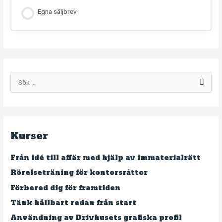
Egna säljbrev
S
ö
k
e
Kurser
f
t
Från idé till affär med hjälp av immaterialrätt
e
Rörelseträning för kontorsråttor
r
Förbered dig för framtiden
:
Tänk hållbart redan från start
Användning av Drivhusets grafiska profil