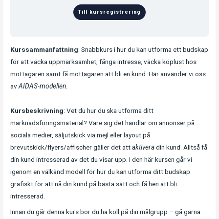
Till kursregistrering
Kurssammanfattning
: Snabbkurs i hur du kan utforma ett budskap
för att väcka uppmärksamhet, fånga intresse, väcka köplust hos
mottagaren samt få mottagaren att bli en kund. Här använder vi oss
av
AIDAS-modellen
.
Kursbeskrivning
: Vet du hur du ska utforma ditt
marknadsföringsmaterial? Vare sig det handlar om annonser på
sociala medier, säljutskick via mejl eller layout på
brevutskick/flyers/affischer gäller det att
aktivera
din kund. Alltså få
din kund intresserad av det du visar upp. I den här kursen går vi
igenom en välkänd modell för hur du kan utforma ditt budskap
grafiskt för att nå din kund på bästa sätt och få hen att bli
intresserad.
Innan du går denna kurs bör du ha koll på din målgrupp – gå gärna