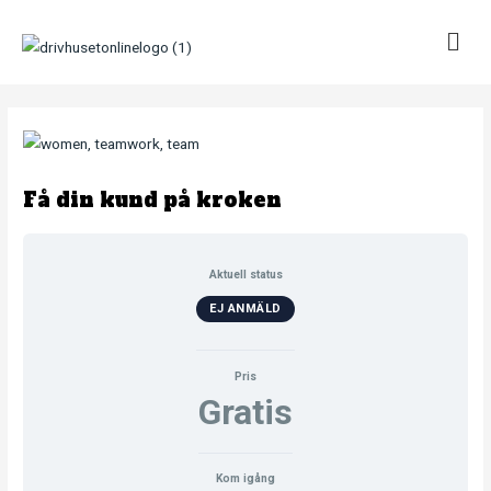
Hoppa
till
innehåll
Få din kund på kroken
Aktuell status
EJ ANMÄLD
Pris
Gratis
Kom igång