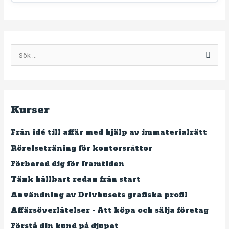
Avsnitt innehåll
S
Quiz – Få din kund på kroken
ö
k
e
Kurser
f
t
Från idé till affär med hjälp av immaterialrätt
e
Rörelseträning för kontorsråttor
r
Förbered dig för framtiden
:
Tänk hållbart redan från start
Användning av Drivhusets grafiska profil
Affärsöverlåtelser - Att köpa och sälja företag
Förstå din kund på djupet