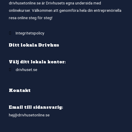
drivhusetonline.se är Drivhusets egna undersida med
onlinekurser. Välkommen att genomföra hela din entreprenöriella
resa online steg för steg!
Integritetspolicy
Ditt lokala Drivhus
Välj ditt lokala kontor:
drivhuset.se
Kontakt
Email till sidansvarig:
hej@drivhusetonline.se