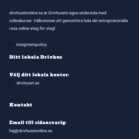
drivhusetonline.se är Drivhusets egna undersida med
onlinekurser. Välkommen att genomföra hela din entreprenöriella
resa online steg för steg!
Integritetspolicy
Ditt lokala Drivhus
Välj ditt lokala kontor:
drivhuset.se
Kontakt
Email till sidansvarig:
hej@drivhusetonline.se