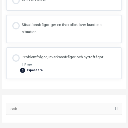
Situationsfrågor ger en överblick över kundens
situation
Problemfrågor, inverkansfrågor och nyttofrågor
1 Prov
Expandera
Avsnitt innehåll
S
Quiz – Har du blivit grym på SPIN-metoden
ö
k