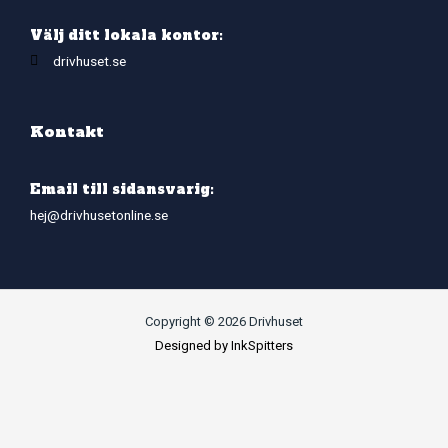
Välj ditt lokala kontor:
drivhuset.se
Kontakt
Email till sidansvarig:
hej@drivhusetonline.se
Copyright © 2026 Drivhuset
Designed by InkSpitters