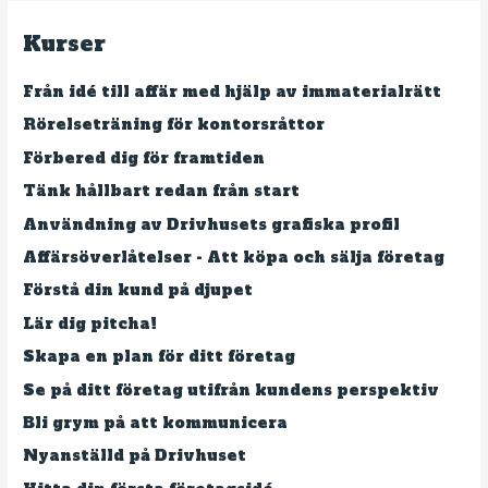
e
Kurser
f
t
Från idé till affär med hjälp av immaterialrätt
e
Rörelseträning för kontorsråttor
r
Förbered dig för framtiden
:
Tänk hållbart redan från start
Användning av Drivhusets grafiska profil
Affärsöverlåtelser - Att köpa och sälja företag
Förstå din kund på djupet
Lär dig pitcha!
Skapa en plan för ditt företag
Se på ditt företag utifrån kundens perspektiv
Bli grym på att kommunicera
Nyanställd på Drivhuset