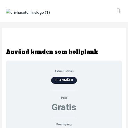
Hoppa
till
innehåll
Använd kunden som bollplank
Aktuell status
EJ ANMÄLD
Pris
Gratis
Kom igång