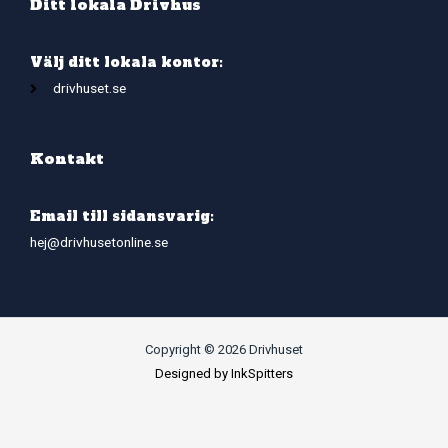
Ditt lokala Drivhus
Välj ditt lokala kontor:
drivhuset.se
Kontakt
Email till sidansvarig:
hej@drivhusetonline.se
Copyright © 2026 Drivhuset
Designed by InkSpitters