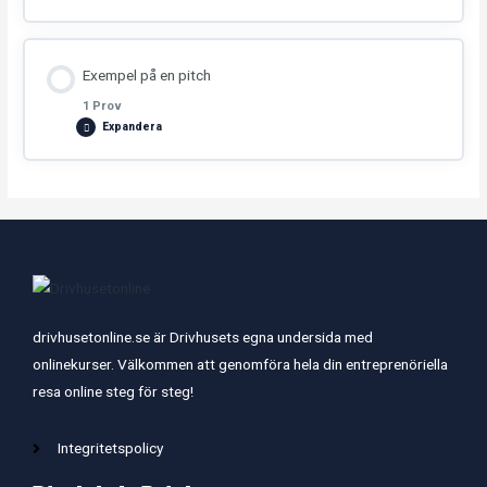
Exempel på en pitch
1 Prov
Expandera
Avsnitt innehåll
Quiz – Lär dig pitcha!
drivhusetonline.se är Drivhusets egna undersida med
onlinekurser. Välkommen att genomföra hela din entreprenöriella
resa online steg för steg!
Integritetspolicy