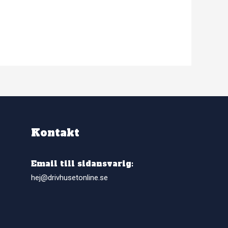
Kontakt
Email till sidansvarig:
hej@drivhusetonline.se